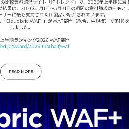
製品の比較資料請求サイト「ITトレンド」で、2026年上半期に最
果は、2026年1月1日～5月31日の期間の資料請求数をもと
ーザーに最も支持されたIT製品が紹介されています。
loudbric WAF+」がWAF部門（総合、中規模）で第1位
しました。
上半期ランキング2026 WAF部門
rend.jp/award/2026-firsthalf/waf
READ MORE