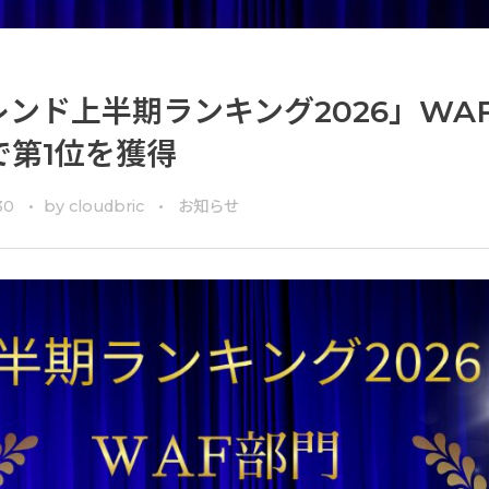
ITトレンド上半期ランキング2026」WA
で第1位を獲得
30
by
cloudbric
お知らせ