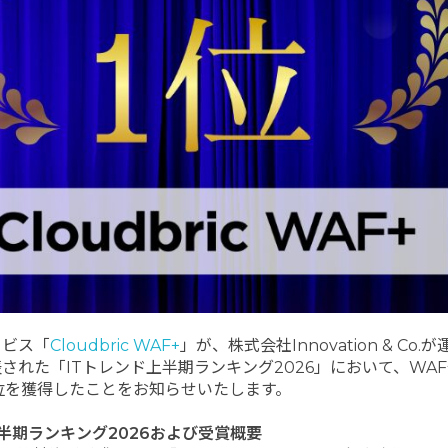
ービス「
Cloudbric WAF+
」が、株式会社Innovation & Co.
された「ITトレンド上半期ランキング2026」において、WA
位を獲得したことをお知らせいたします。
半期ランキング2026および受賞概要