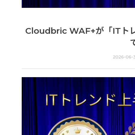
Cloudbric WAF+が「
2026-06-