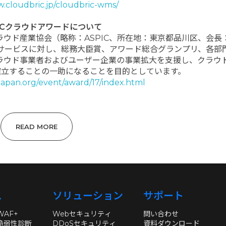
w.cloudbric.jp/cloudbric-wms/
PICクラウドアワードについて
ラウド産業協会（略称：ASPIC、所在地：東京都品川区、会長
サービスに対し、総務大臣賞、アワード総合グランプリ、各部
ラウド事業者およびユーザー企業の事業拡大を支援し、クラウ
確立することの一助になることを目的としています。
japan.org/event/award/17/index.html
READ MORE
ス
ソリューション
サポート
 WAF+
Webセキュリティ
問い合わせ
c 脆弱性診断
DDoSセキュリティ
資料ダウンロード