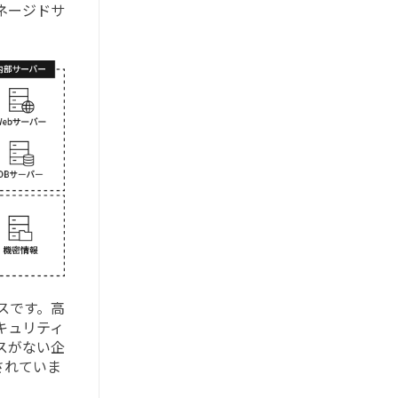
ネージドサ
ビスです。高
キュリティ
スがない企
されていま