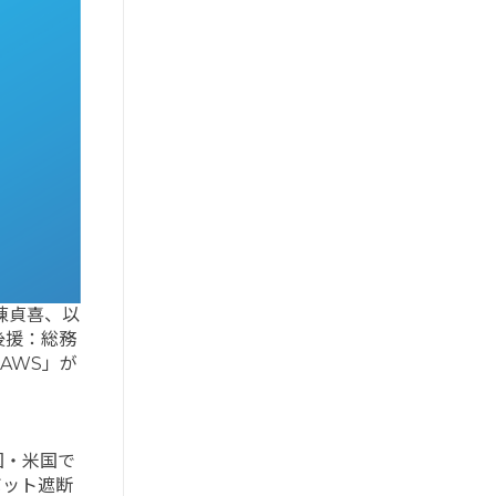
陳貞喜、以
後援：総務
 AWS」が
国・米国で
ボット遮断