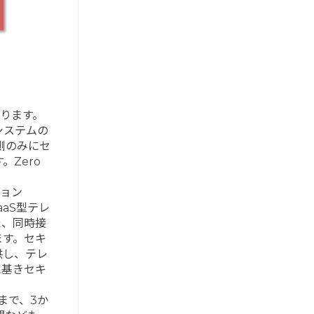
あります。
システムの
側のみにセ
Zero
ョン
aaS型テレ
た、同時接
ます。セキ
供し、テレ
に基きセキ
日まで、3か