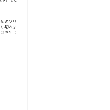
ます。そし
ためのソリ
言い切れま
もはや今は