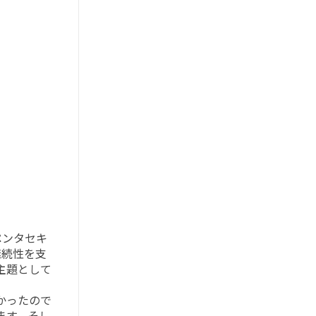
、ペンタセキ
継続性を支
主題として
。
かったので