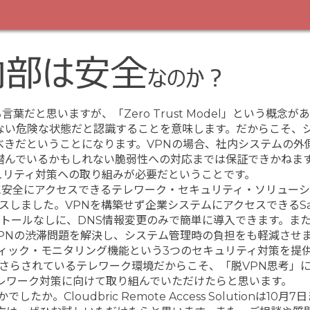
だと思いますが、「Zero Trust Model」という概念が
信頼できない危険な状態だと認識することを意味します。だからこそ、
べきだということになります。VPNの場合、社内システムの外
んでいるかもしれない脆弱性への対応までは保証できかねます。
たセキュリティ対策への取り組みが必要だということです。
に安全にアクセスできるテレワーク・セキュリティ・ソリューシ
ion」をリリースしました。VPNを構築せず企業システムにアクセスできるS
トールなしに、DNS情報変更のみで簡単に導入できます。ま
PNの渋滞問題を解決し、システム管理時の負担をも軽減させ
フィック・モニタリング機能という3つのセキュリティ対策を提
さらされているテレワーク環境だからこそ、「脱VPN思考」
レワーク対策に向けて取り組んでいただけたらと思います。
loudbric Remote Access Solutionは10月7