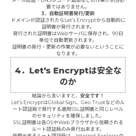
メール認証・DNSレコード追加などの作業が別当必
要ではありません。
3．自動証明書発行/更新
ドメインが認証されたらLet’s Encryptから自動的に
証明書が発行されます。
発行された証明書はWebサーバに保存され、90日
単位で自動更新されます。
証明書の発行・更新の作業が必要ないということに
なります。
4．Let’s Encryptは安全な
のか
結論から言いますと、
安全です！
Let’s EncryptはGlobal Sign、Geo Trustなどのル
ート認証局で発行する適用SSL証明書と同じレベル
のセキュリティを確保しました。
SSL証明書は各OSやWebブラウザから信頼される
ルート認証局のみ発行出来ます。
信頼出来るルート認証局は、Internet Explorerの