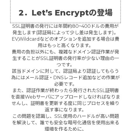
2．Let’s Encryptの登場
SSL証明書の発行には年間約80~400ドルの費用が
発生します(認証局によって少し差は発生します)。
EV,Wildcardなどのオプションを追加する場合は費
用はもっと高くなります。
費用の負担以外にも、複雑なドメイン認証作業が発
生することがSSL証明書の発行率が少ない理由の一
つです。
該当ドメインに対して、認証局より認証してもらう
為にはメール認証・DNSレコード追加などの作業が
必要です。
また、認証作業が終わったら発行されたSSL証明書
を直接Webサーバにアップロードしなければなりま
せんし、証明書を更新する度に同じプロセスを繰り
返す事になります。
この問題を認識し、SSL使用のハードルが高い問題
を解決して、誰でも安全な暗号化通信を使用出来る
環境を作るために、