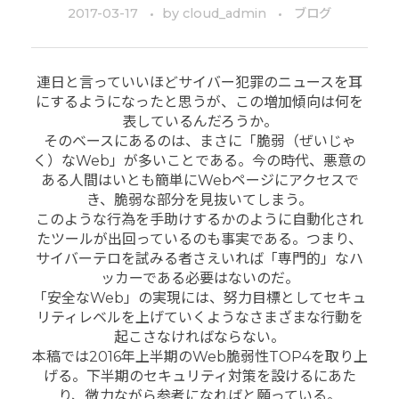
2017-03-17
by
cloud_admin
ブログ
連日と言っていいほどサイバー犯罪のニュースを耳
にするようになったと思うが、この増加傾向は何を
表しているんだろうか。
そのベースにあるのは、まさに「脆弱（ぜいじゃ
く）なWeb」が多いことである。今の時代、悪意の
ある人間はいとも簡単にWebページにアクセスで
き、脆弱な部分を見抜いてしまう。
このような行為を手助けするかのように自動化され
たツールが出回っているのも事実である。つまり、
サイバーテロを試みる者さえいれば「専門的」なハ
ッカーである必要はないのだ。
「安全なWeb」の実現には、努力目標としてセキュ
リティレベルを上げていくようなさまざまな行動を
起こさなければならない。
本稿では2016年上半期のWeb脆弱性TOP4を取り上
げる。下半期のセキュリティ対策を設けるにあた
り、微力ながら参考になればと願っている。