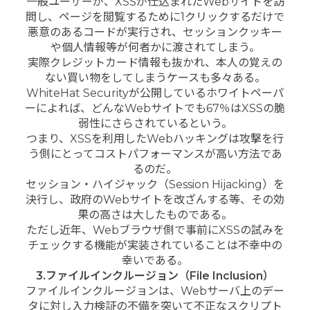
一般ユーザーが、XSSが仕込まれたWebサイトを訪
問し、ページを閲覧するために1クリックするだけで
悪意のあるコードが実行され、セッションクッキー
や個人情報等が何者かに渡されてしまう。
実際クレジットカード情報も抜かれ、本人の覚えの
ない買い物をしてしまうケースも多々ある。
WhiteHat Securityが公開しているホワイトペーパ
ーによれば、どんなWebサイトでも67％はXSSの脆
弱性にさらされているという。
つまり、XSSを利用したWebハッキングは攻撃を行
う側にとってコストパフォーマンスが高い方法であ
るのだ。
セッション・ハイジャック（Session Hijacking）を
決行し、政府のWebサイトを改ざんする等、その効
果の高さは大したものである。
ただし近年、Webブラウザ側で事前にXSSの試みを
チェックする機能が実装されていることは不幸中の
幸いである。
3.ファイルインクルージョン（File Inclusion）
ファイルインクルージョンは、Webサーバ上のデー
タに対し入力検証の不備を突いて不正なスクリプト