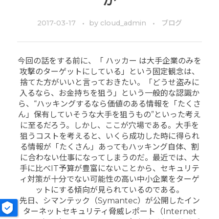
2017-03-17
by
cloud_admin
ブログ
今回の話をする前に、「 ハッカー は大手企業のみを
攻撃のターゲットにしている」という固定観念は、
捨てた方がいいと言っておきたい。「どうせ盗みに
入るなら、お金持ちを狙う」という一般的な認識か
ら、“ハッキングするなら価値のある情報を「たくさ
ん」保有していそうな大手を狙うもの”といった考え
に至るだろう。しかし、ここが穴場である。大手を
狙うコストを考えると、いくら成功した時に得られ
る情報が「たくさん」あってもハッキング自体、割
に合わない仕事になってしまうのだ。最近では、大
手に比べIT予算が豊富にないことから、セキュリテ
ィ対策が十分でない可能性の高い中小企業をターゲ
ットにする傾向が見られているのである。
先日、シマンテック（Symantec）が公開したイン
ターネットセキュリティ脅威レポート（Internet