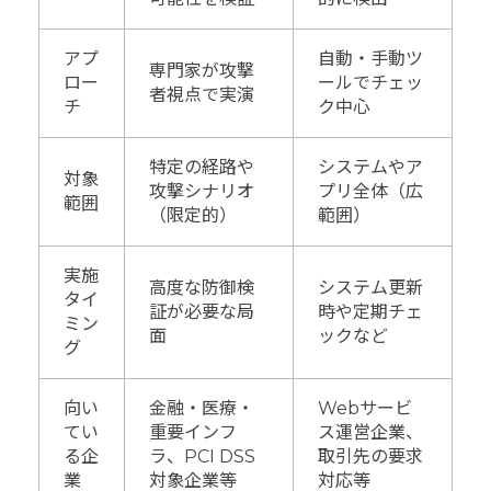
アプ
自動・手動ツ
専門家が攻撃
ロー
ールでチェッ
者視点で実演
チ
ク中心
特定の経路や
システムやア
対象
攻撃シナリオ
プリ全体（広
範囲
（限定的）
範囲）
実施
高度な防御検
システム更新
タイ
証が必要な局
時や定期チェ
ミン
面
ックなど
グ
向い
金融・医療・
Webサービ
てい
重要インフ
ス運営企業、
る企
ラ、PCI DSS
取引先の要求
業
対象企業等
対応等