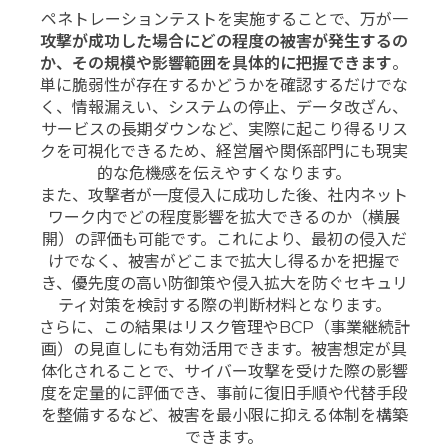
ペネトレーションテストを実施することで、万が一
攻撃が成功した場合にどの程度の被害が発生するの
か、その規模や影響範囲を具体的に把握できます
。
単に脆弱性が存在するかどうかを確認するだけでな
く、情報漏えい、システムの停止、データ改ざん、
サービスの長期ダウンなど、実際に起こり得るリス
クを可視化できるため、経営層や関係部門にも現実
的な危機感を伝えやすくなります。
また、攻撃者が一度侵入に成功した後、社内ネット
ワーク内でどの程度影響を拡大できるのか（横展
開）の評価も可能です。これにより、最初の侵入だ
けでなく、被害がどこまで拡大し得るかを把握で
き、優先度の高い防御策や侵入拡大を防ぐセキュリ
ティ対策を検討する際の判断材料となります。
さらに、この結果はリスク管理やBCP（事業継続計
画）の見直しにも有効活用できます。被害想定が具
体化されることで、サイバー攻撃を受けた際の影響
度を定量的に評価でき、事前に復旧手順や代替手段
を整備するなど、被害を最小限に抑える体制を構築
できます。