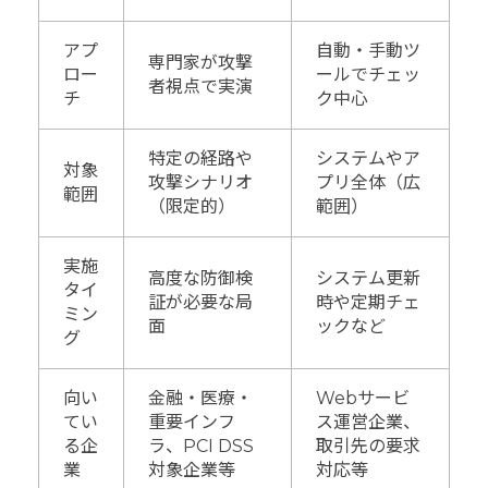
アプ
自動・手動ツ
専門家が攻撃
ロー
ールでチェッ
者視点で実演
チ
ク中心
特定の経路や
システムやア
対象
攻撃シナリオ
プリ全体（広
範囲
（限定的）
範囲）
実施
高度な防御検
システム更新
タイ
証が必要な局
時や定期チェ
ミン
面
ックなど
グ
向い
金融・医療・
Webサービ
てい
重要インフ
ス運営企業、
る企
ラ、PCI DSS
取引先の要求
業
対象企業等
対応等