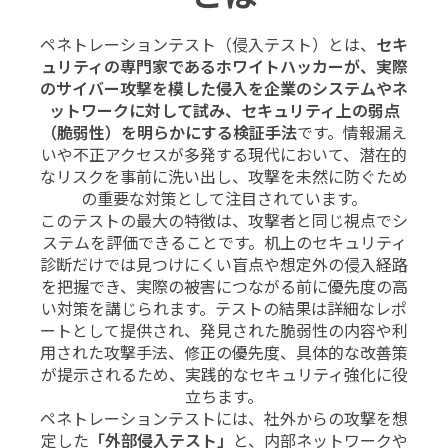
ペネトレーションテスト（侵入テスト）とは、
セキ
ュリティの専門家であるホワイトハッカーが、実際
のサイバー攻撃を模した侵入を企業のシステムやネ
ットワークに対して試み、セキュリティ上の弱点
（脆弱性）を明らかにする検証手法
です。情報漏え
いや不正アクセスが多発する現代において、潜在的
なリスクを事前に洗い出し、攻撃を未然に防ぐため
の重要な対策として注目されています。
このテストの最大の特徴は、攻撃者と同じ視点でシ
ステムを評価できることです。机上のセキュリティ
診断だけでは見つけにくい盲点や想定外の侵入経路
を把握でき、実際の被害につながる前に優先度の高
い対策を講じられます。テストの結果は詳細なレポ
ートとして提供され、発見された脆弱性の内容や利
用された攻撃手法、修正の優先度、具体的な改善策
が提示されるため、実践的なセキュリティ強化に役
立ちます。
ペネトレーションテストには、社外からの攻撃を想
定した
「外部侵入テスト」
と、内部ネットワークや