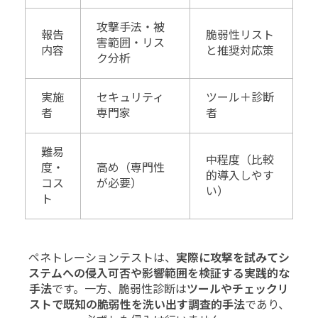
攻撃手法・被
報告
脆弱性リスト
害範囲・リス
内容
と推奨対応策
ク分析
実施
セキュリティ
ツール＋診断
者
専門家
者
難易
中程度（比較
度・
高め（専門性
的導入しやす
コス
が必要）
い）
ト
ペネトレーションテストは、
実際に攻撃を試みてシ
ステムへの侵入可否や影響範囲を検証する実践的な
手法
です。一方、脆弱性診断は
ツールやチェックリ
ストで既知の脆弱性を洗い出す調査的手法
であり、