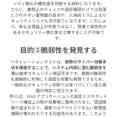
リティ強化の優先度を判断する材料になります。
さらに、書類上のチェックや設定確認だけでは見落
とされやすい運用面の盲点や、人為的ミスによるセ
キュリティリスクも浮き彫りになります。これによ
り、単なる理論上の対策ではなく、現場で実効性の
あるセキュリティ強化策を立案することが可能で
す。
目的②脆弱性を発見する
ペネトレーションテストは、
実際のサイバー攻撃手
法を模倣することで、システム内部に潜む脆弱性を
洗い出す
セキュリティ検証手法です。複数の脆弱性
を連鎖的に利用した高度な攻撃も再現できるため、
一般的なセキュリティ診断では見つけにくい侵入経
路の特定に役立ちます。
例えば、Webアプリケーションの設定ミスやネット
ワーク構成上の隙が攻撃者に悪用されると、認証情
報が盗まれたり、通常ではアクセスできない管理者
権限が奪われたりする可能性があります。このよう