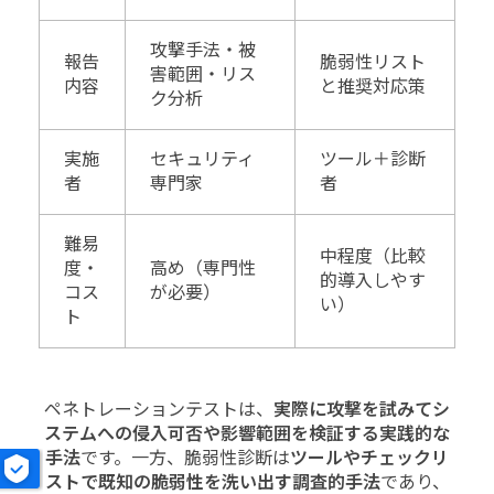
攻撃手法・被
報告
脆弱性リスト
害範囲・リス
内容
と推奨対応策
ク分析
実施
セキュリティ
ツール＋診断
者
専門家
者
難易
中程度（比較
度・
高め（専門性
的導入しやす
コス
が必要）
い）
ト
ペネトレーションテストは、
実際に攻撃を試みてシ
ステムへの侵入可否や影響範囲を検証する実践的な
手法
です。一方、脆弱性診断は
ツールやチェックリ
ストで既知の脆弱性を洗い出す調査的手法
であり、