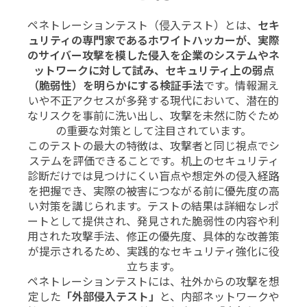
ペネトレーションテスト（侵入テスト）とは、
セキ
ュリティの専門家であるホワイトハッカーが、実際
のサイバー攻撃を模した侵入を企業のシステムやネ
ットワークに対して試み、セキュリティ上の弱点
（脆弱性）を明らかにする検証手法
です。情報漏え
いや不正アクセスが多発する現代において、潜在的
なリスクを事前に洗い出し、攻撃を未然に防ぐため
の重要な対策として注目されています。
このテストの最大の特徴は、攻撃者と同じ視点でシ
ステムを評価できることです。机上のセキュリティ
診断だけでは見つけにくい盲点や想定外の侵入経路
を把握でき、実際の被害につながる前に優先度の高
い対策を講じられます。テストの結果は詳細なレポ
ートとして提供され、発見された脆弱性の内容や利
用された攻撃手法、修正の優先度、具体的な改善策
が提示されるため、実践的なセキュリティ強化に役
立ちます。
ペネトレーションテストには、社外からの攻撃を想
定した
「外部侵入テスト」
と、内部ネットワークや