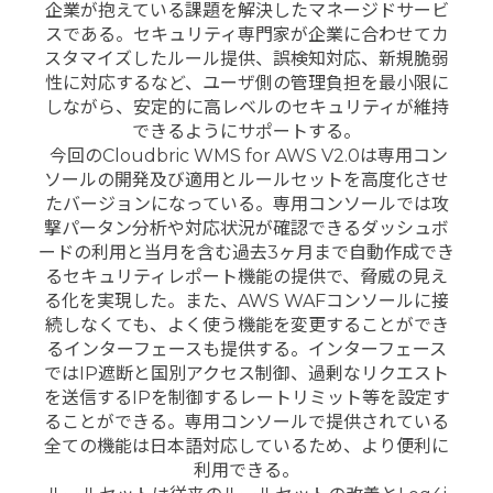
企業が抱えている課題を解決したマネージドサービ
スである。セキュリティ専門家が企業に合わせてカ
スタマイズしたルール提供、誤検知対応、新規脆弱
性に対応するなど、ユーザ側の管理負担を最小限に
しながら、安定的に高レベルのセキュリティが維持
できるようにサポートする。
今回のCloudbric WMS for AWS V2.0は専用コン
ソールの開発及び適用とルールセットを高度化させ
たバージョンになっている。専用コンソールでは攻
撃パータン分析や対応状況が確認できるダッシュボ
ードの利用と当月を含む過去3ヶ月まで自動作成でき
るセキュリティレポート機能の提供で、脅威の見え
る化を実現した。また、AWS WAFコンソールに接
続しなくても、よく使う機能を変更することができ
るインターフェースも提供する。インターフェース
ではIP遮断と国別アクセス制御、過剰なリクエスト
を送信するIPを制御するレートリミット等を設定す
ることができる。専用コンソールで提供されている
全ての機能は日本語対応しているため、より便利に
利用できる。