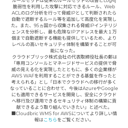
ルールセットは従来のルールセットの改善とLog4j
脆弱性を利用した攻撃に対応できるルール、Web
ACLのログ分析を行って脅威IPとして判断されたら
自動で遮断するルール等を追加して高度化を実現し
た。また、95ヵ国から収集される脅威IPインテリジ
ェンスを分析し、最も危険なIPアドレスを最大１万
個まで自動遮断する機能も提供しているため、より
レベルの高いセキュリティ体制を構築することが可
能になった。
クラウドブリック株式会社の代表取締役社長の鄭は
「専用コンソールとマネージドサービスの提供で脅
威の見える化を実現したとともに、多くの企業様が
AWS WAFを利用することができる基盤を作ったと
考えられる」とし「日本でクラウドへの移行が多く
なっていることに合わせて、今後はAzureやGoogle
にも適用できるサービスを開発し、安全にクラウド
へ移行及び運用できるセキュリティ体制の構築に貢
献できるよう取り組んでいきたい」と述べた。
■Cloudbric WMS for AWSについてより詳しい情
報は
こちら
をご覧ください。