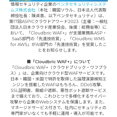
情報セキュリティ企業の
ペンタセキュリティシステ
ムズ株式会社（
本社：韓国ソウル、日本法人代表取
締役社長：陳貞喜、以下ペンタセキュリティ）は、
第17回ASPICクラウドアワード2023（主催：一般社
団法人日本クラウド産業協会、後援：総務省等）に
おいて、「Cloudbric WAF+」が支援業務系ASP・
SaaS部門の「先進技術賞」、「Cloudbric WMS
for AWS」がAI部門の「先進技術賞」を受賞したこ
とをお知らせします。
■「Cloudbric WAF+」について
「Cloudbric WAF+（クラウドブリック・ワフプラ
ス）」は、企業向けクラウド型WAFサービスです。
日本・韓国・米国で特許を取得した論理演算検知エ
ンジンを搭載したWAFはもちろん、DDoS攻撃、
SSL証明書、脅威IP遮断、悪性ボット遮断サービス
まで備えており、これひとつで多様化するサイバー
攻撃から企業のWebシステムを保護します。また、
マネージドサービス付きで、社内にセキュリティの
専門家がいなくても手軽に運用・導入が可能です。