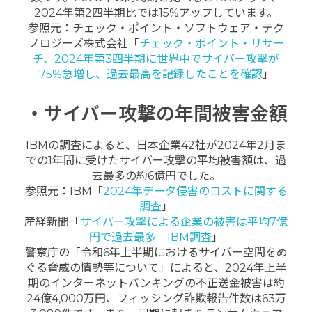
2024年第2四半期比では15%アップしています。
参照元：チェック・ポイント・ソフトウェア・テク
ノロジーズ株式会社「
チェック・ポイント・リサー
チ、2024年第3四半期に世界中でサイバー攻撃が
75%急増し、過去最高を記録したことを確認
」
・サイバー攻撃の年間被害金額
IBMの調査によると、日本企業42社が2024年2月ま
での1年間に受けたサイバー攻撃の平均被害額は、過
去最多の約6億円でした。
参照元：IBM「
2024年データ侵害のコストに関する
調査
」
産経新聞「
サイバー攻撃による企業の被害は平均7億
円で過去最多 IBM調査
」
警察庁の「令和6年上半期におけるサイバー空間をめ
ぐる脅威の情勢等について」によると、2024年上半
期のインターネットバンキングの不正送金被害は約
24億4,000万円、フィッシング詐欺報告件数は63万